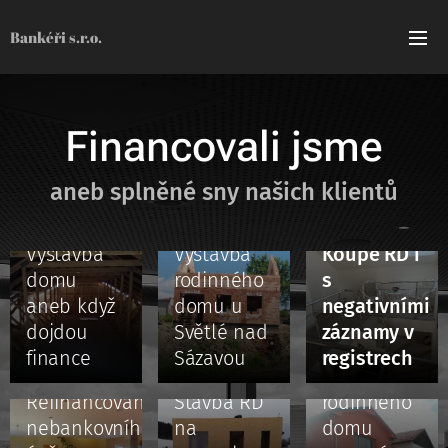
Bankéři s.r.o.
Financovali jsme
aneb splněné sny našich klientů
12.02.2021
30.01.2021
29.01.2021
Výstavba
Výstavba
Koupě RD i
domu
rodinného
s
aneb když
domu u
negativními
dojdou
Světlé nad
záznamy v
14.01.2021
finance
Sázavou
registrech
Koupě
29.01.2021
18.01.2021
Refinancování
Stavba RD
rodinného
nebankovního
na
domu