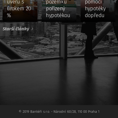
úvěru s
pozemku
pomocí
úrokem 20
pořízený
hypotéky
%
hypotékou
dopředu
Starší články
© 2019 Bankéři s.r.o. - Národní 60/28, 110 00 Praha 1