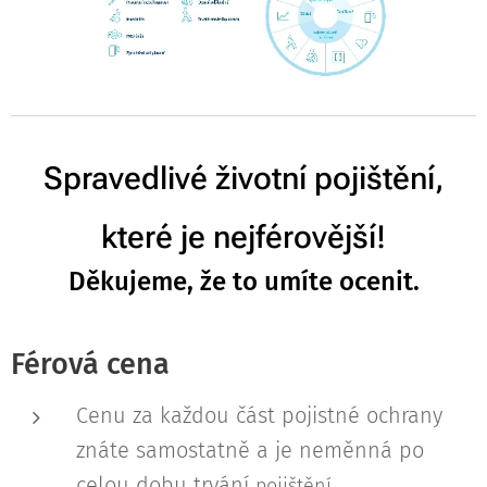
Spravedlivé životní pojištění,
které je nejférovější!
Děkujeme, že to umíte ocenit.
Férová cena
Cenu za každou část pojistné ochrany
znáte samostatně a je neměnná po
celou dobu trvání
pojištění.