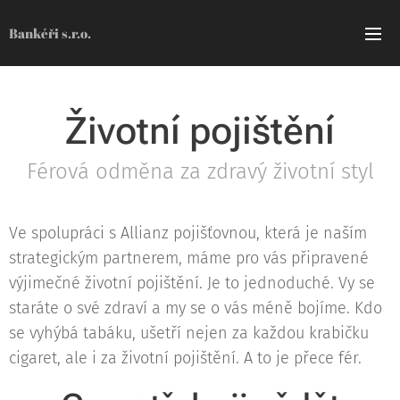
Bankéři s.r.o.
Životní pojištění
Férová odměna za zdravý životní styl
Ve spolupráci s Allianz pojišťovnou, která je naším
strategickým partnerem, máme pro vás připravené
výjimečné životní pojištění. Je to jednoduché. Vy se
staráte o své zdraví a my se o vás méně bojíme. Kdo
se vyhýbá tabáku, ušetří nejen za každou krabičku
cigaret, ale i za životní pojištění. A to je přece fér.