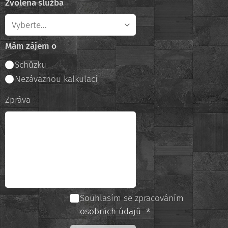
Zvolená služba
Mám zájem o
Schůzku
Nezávaznou kalkulaci
Zpráva
Souhlasím se zpracováním
osobních údajů