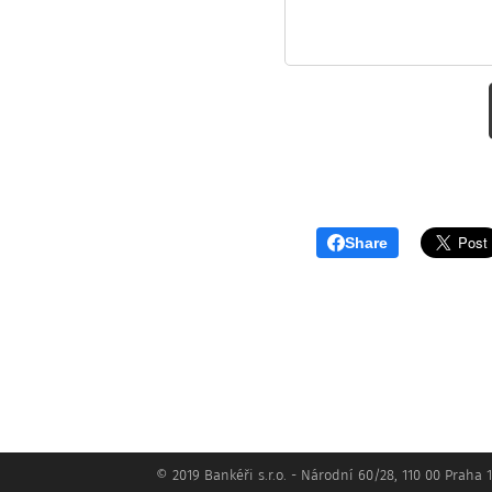
Share
© 2019 Bankéři s.r.o. - Národní 60/28, 110 00 Praha 1