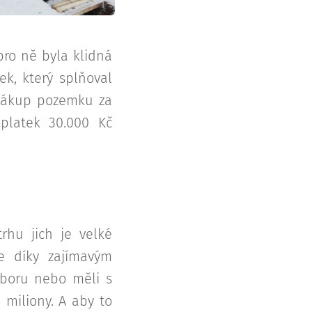
pro ně byla klidná
ek, který splňoval
 nákup pozemku za
oplatek 30.000 Kč
trhu jich je velké
e díky zajímavým
 oboru nebo měli s
 miliony. A aby to