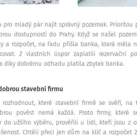
lo pro mladý pár najít správný pozemek. Prioritou 
obrou dostupností do Prahy. Když se našel pozem
y a rozpočet, na řadu přišla banka, která měla
covat. Z vlastních úspor zaplatili rezervační p
i a díky dobrému odhadu platila zbytek banka.
 dobrou stavební firmu
 rozhodnout, které stavební firmě se svěří, na 
obrou pověst nemá každá. Proto firmy, které s
 do užšího výběru, prověřili u lidí, kteří jsou z
šenost. Chtěli přeci jen dům na klíč a rozpočet 2