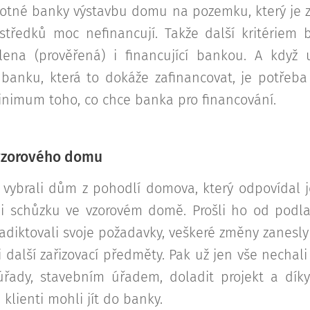
otné banky výstavbu domu na pozemku, který je z
středků moc nefinancují. Takže další kritériem 
lena (prověřená) i financující bankou. A když 
banku, která to dokáže zafinancovat, je potřeba
minimum toho, co chce banka pro financování.
vzorového domu
ve vybrali dům z pohodlí domova, který odpovídal
li schůzku ve vzorovém domě. Prošli ho od podla
diktovali svoje požadavky, veškeré změny zanesly 
i další zařizovací předměty. Pak už jen vše nechali
řady, stavebním úřadem, doladit projekt a díky
 klienti mohli jít do banky.