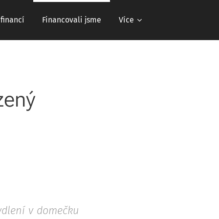
 financí
Financovali jsme
Více
zený
bydlení v domečku