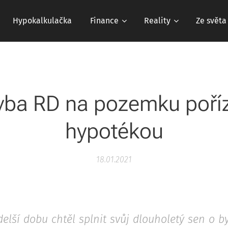
Hypokalkulačka
Finance
Reality
Ze světa
vba RD na pozemku poří
hypotékou
18.01.2021
 delší dobu chtěl splnit svůj dlouholetý sen o 