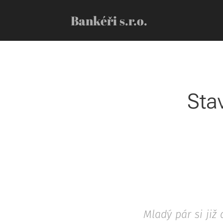
Bankéři s.r.o.
Sta
Mladý pár si již