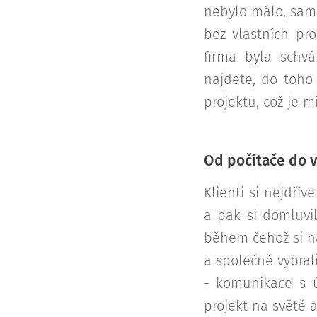
nebylo málo, sam
bez vlastních pro
firma byla schvá
najdete, do toho 
projektu, což je 
Od počítače do 
Klienti si nejdří
a pak si domluvi
během čehož si na
a společně vybral
- komunikace s ú
projekt na světě a