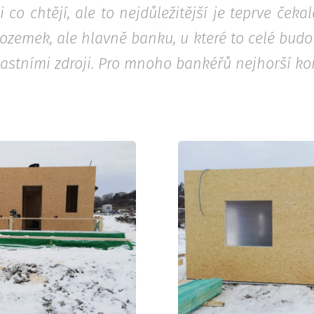
 co chtějí, ale to nejdůležitější je teprve čeka
pozemek, ale hlavně banku, u které to celé budo
astními zdroji. Pro mnoho bankéřů nejhorší k