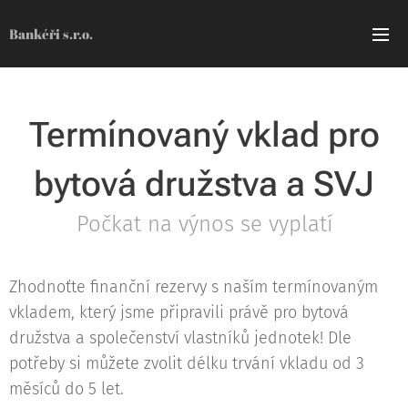
Bankéři s.r.o.
Termínovaný vklad pro
bytová družstva a SVJ
Počkat na výnos se vyplatí
Zhodnoťte finanční rezervy s naším termínovaným
vkladem, který jsme připravili právě pro bytová
družstva a společenství vlastníků jednotek! Dle
potřeby si můžete zvolit délku trvání vkladu od 3
měsíců do 5 let.