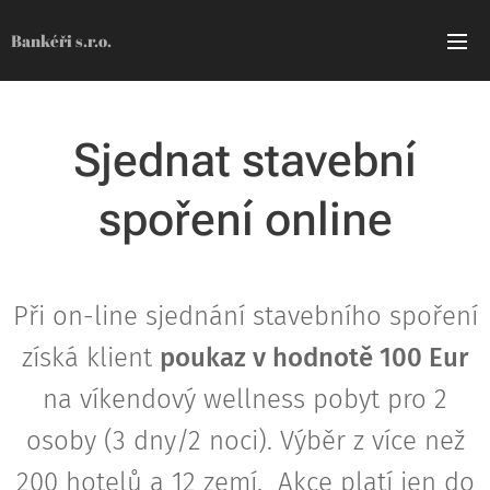
Bankéři s.r.o.
Sjednat stavební
spoření online
Při on-line sjednání stavebního spoření
získá klient
poukaz v hodnotě 100 Eur
na víkendový wellness pobyt pro 2
osoby (3 dny/2 noci). Výběr z více než
200 hotelů a 12 zemí. Akce platí jen do