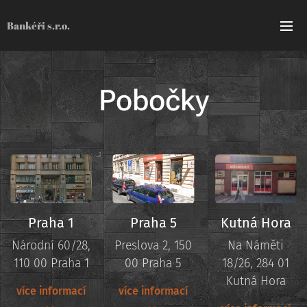
Bankéři s.r.o.
Pobočky
Praha 1
Praha 5
Kutná Hora
Národní 60/28,
Preslova 2, 150
Na Náměti
110 00 Praha 1
00 Praha 5
18/26, 284 01
Kutná Hora
více informací
více informací