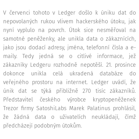
V červenci tohoto v Ledger došlo k úniku dat do
nepovolaných rukou vlivem hackerského útoku, jak
nyní vyplulo na povrch. Útok sice nesměřoval na
samotné peněženky, ale unikla data o zákaznících,
jako jsou dodací adresy, jména, telefonní čísla a e-
maily. Tedy jedná se o citlivé informace, jež
zákazníky Ledgeru rozhodně nepotěší. 21. prosince
dokonce unikla celá ukradená databáze do
veřejného prostoru na internet. Ledger uvádí, že
únik dat se týká přibližně 270 tisíc zákazníků.
Představitel českého výrobce kryptopeněženek
Trezor firmy SatoshiLabs Marek Palatinus prohlásil,
že žádná data o uživatelích neukládají, čímž
předcházejí podobným útokům.