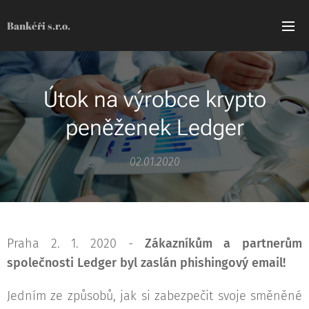
Bankéři s.r.o.
Útok na výrobce krypto
peněženek Ledger
02.01.2020
Praha 2. 1. 2020 -
Zákazníkům a partnerům
společnosti Ledger byl zaslán phishingový email!
Jedním ze způsobů, jak si zabezpečit svoje směněné