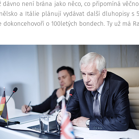
ž dávno není brána jako něco, co připomíná věčno
nělsko a Itálie plánují vydávat další dluhopisy s 
se dokoncehovoří o 100letých bondech. Ty už má R