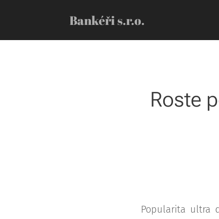
Bankéři s.r.o.
Roste p
Popularita ultra