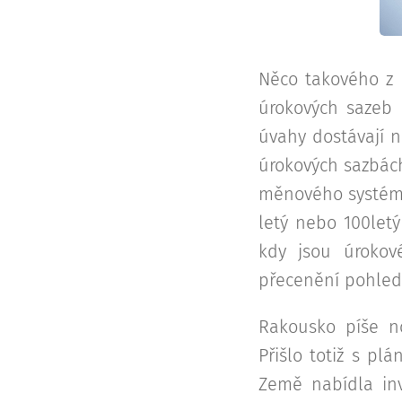
Něco takového z 
úrokových sazeb 
úvahy dostávají n
úrokových sazbác
měnového systému
letý nebo 100letý
kdy jsou úrokov
přecenění pohledá
Rakousko píše no
Přišlo totiž s pl
Země nabídla inv