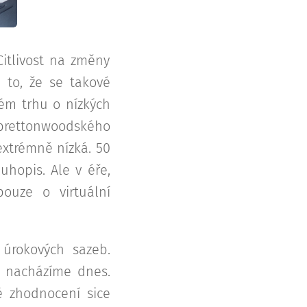
itlivost na změny
 to, že se takové
vém trhu o nízkých
 brettonwoodského
xtrémně nízká. 50
uhopis. Ale v éře,
ouze o virtuální
 úrokových sazeb.
se nacházíme dnes.
é zhodnocení sice