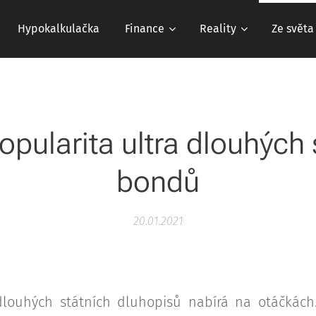
Hypokalkulačka
Finance
Reality
Ze světa
opularita ultra dlouhých 
bondů
20.01.2021
 dlouhých státních dluhopisů nabírá na otáčkách.