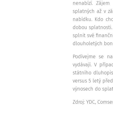
nenabízí. Zájem
splatných až v zá
nabídku. Kdo chc
dobou splatnosti. 
splnit své finanč
dlouholetých bond
Podívejme se na
vydávají. V příp
státního dluhopis
versus 5 letý před
výnosech do splat
Zdroj: YDC, Comse