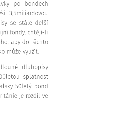
távky po bondech
šil 3,5miliardovou
sy se stále delší
ní fondy, chtějí-li
oho, aby do těchto
ko může využít.
dlouhé dluhopisy
00letou splatnost
talský 50letý bond
itánie je rozdíl ve