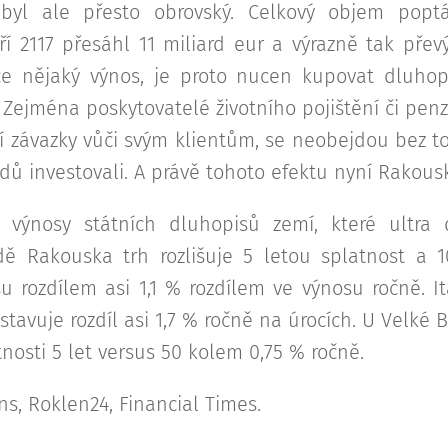
 byl ale přesto obrovský. Celkový objem pop
ří 2117 přesáhl 11 miliard eur a výrazně tak převý
e nějaký výnos, je proto nucen kupovat dluhopi
Zejména poskytovatelé životního pojištění či penzij
ní závazky vůči svým klientům, se neobejdou bez t
ů investovali. A právě tohoto efektu nyní Rakous
 výnosy státních dluhopisů zemí, které ultra 
adě Rakouska trh rozlišuje 5 letou splatnost a 1
u rozdílem asi 1,1 % rozdílem ve výnosu ročně. I
stavuje rozdíl asi 1,7 % ročně na úrocích. U Velké Br
nosti 5 let versus 50 kolem 0,75 % ročně.
ns, Roklen24, Financial Times.