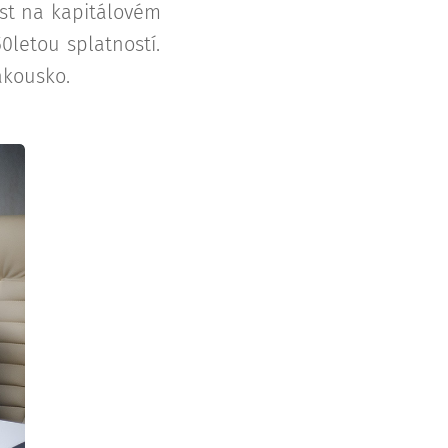
st na kapitálovém
50letou splatností.
akousko.