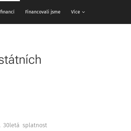
 financí
Financovali jsme
Více
státních
 30letá splatnost