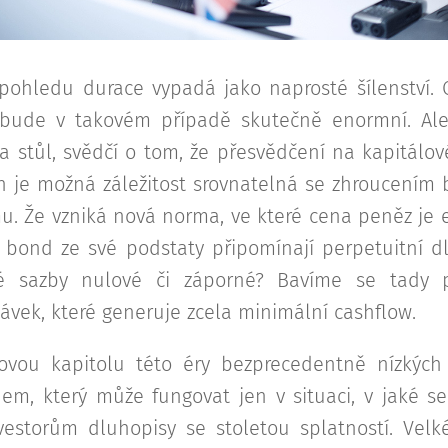
pohledu durace vypadá jako naprosté šílenství. C
bude v takovém případě skutečně enormní. Ale
a stůl, svědčí o tom, že přesvědčení na kapitálo
h je možná záležitost srovnatelná se zhroucením
. Že vzniká nová norma, ve které cena peněz je e
 bond ze své podstaty připomínají perpetuitní dl
é sazby nulové či záporné? Bavíme se tady p
vek, které generuje zcela minimální cashflow.
vou kapitolu této éry bezprecedentně nízkých
ánem, který může fungovat jen v situaci, v jaké 
estorům dluhopisy se stoletou splatností. Velk